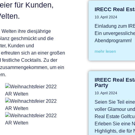
ier für Kunden,
IRECC Real Est
elten.
10. April 2024
Einladung zum IRE
Welten ihre diesjährige
Ein unvergesslich
Glanz geschmückt und die
Abendprogramm!
ter, Kunden und
mehr lesen
erfreuten sich an einer großen
estliche Cocktails. Zu der
ter zusammengekommen, um ein
rn.
IREEC Real Esta
Party
10. April 2024
Seien Sie Teil ei
voller Glamour un
Real Estate Golfcu
Erleben Sie eine N
Highlights, die f