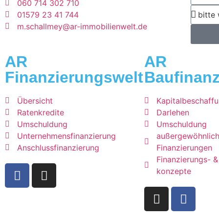
060 714 302 710
01579 23 41 744
m.schallmey@ar-immobilienwelt.de
AR
AR
Finanzierungswelt
Baufinanz
Übersicht
Kapitalbeschaff
Ratenkredite
Darlehen
Umschuldung
Umschuldung
Unternehmensfinanzierung
außergewöhnlic
Anschlussfinanzierung
Finanzierungen
Finanzierungs- 
konzepte